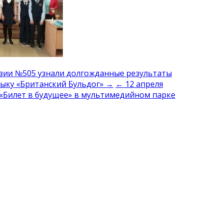
азии №505 узнали долгожданные результаты
зыку «Британский Бульдог» →
← 12 апреля
 «Билет в будущее» в мультимедийном парке