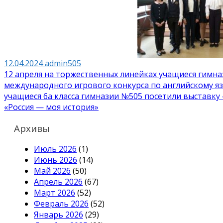
12.04.2024
admin505
Навигация
12 апреля на торжественных линейках учащиеся гимн
международного игрового конкурса по английскому я
по
учащиеся 6а класса гимназии №505 посетили выставку
записям
«Россия — моя история»
Архивы
Июль 2026
(1)
Июнь 2026
(14)
Май 2026
(50)
Апрель 2026
(67)
Март 2026
(52)
Февраль 2026
(52)
Январь 2026
(29)