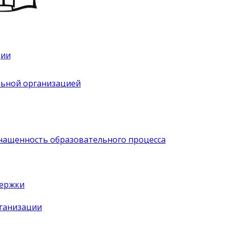
ции
льной организацией
нащенность образовательного процесса
держки
рганизации