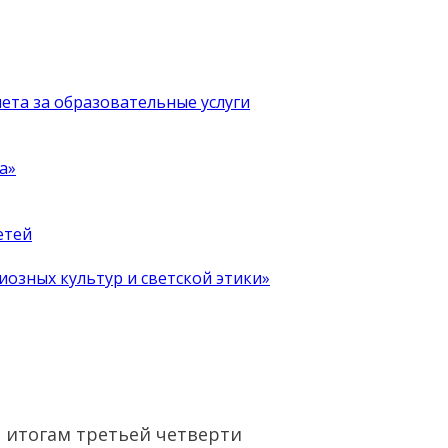
чета за образовательные услуги
а»
етей
иозных культур и светской этики»
 итогам третьей четверти