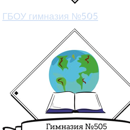
ГБОУ гимназия №505