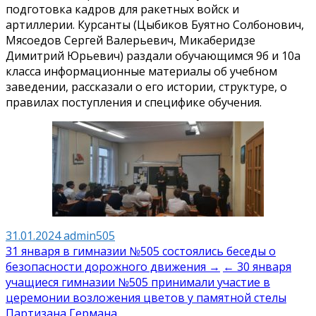
подготовка кадров для ракетных войск и
артиллерии. Курсанты (Цыбиков Буятно Солбонович,
Мясоедов Сергей Валерьевич, Микаберидзе
Димитрий Юрьевич) раздали обучающимся 9б и 10а
класса информационные материалы об учебном
заведении, рассказали о его истории, структуре, о
правилах поступления и специфике обучения.
31.01.2024
admin505
Навигация
31 января в гимназии №505 состоялись беседы о
безопасности дорожного движения →
← 30 января
по
учащиеся гимназии №505 принимали участие в
записям
церемонии возложения цветов у памятной стелы
Партизана Германа.