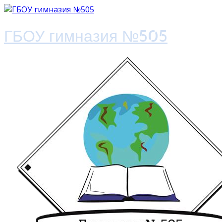
ГБОУ гимназия №505