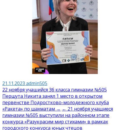
21.11.2023
admin505
Навигация
22 ноября учащийся 3б класса гимназии №505
Першута Никита занял 1 место в открытом
по
первенстве Подростково-молодежного клуба
записям
«Ракета» по шахматам →
← 21 ноября учащиеся
гимназии №505 выступили на районном этапе
конкурса «Разукрасим мир стихами» в рамках
городского конкурса юных чтецов