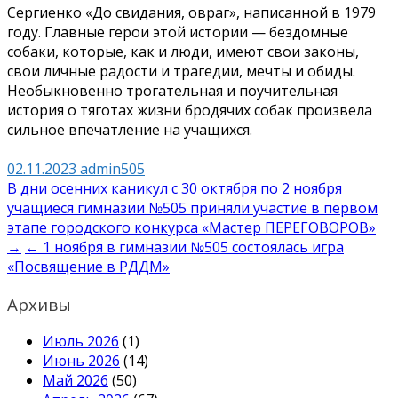
Сергиенко «До свидания, овраг», написанной в 1979
году. Главные герои этой истории — бездомные
собаки, которые, как и люди, имеют свои законы,
свои личные радости и трагедии, мечты и обиды.
Необыкновенно трогательная и поучительная
история о тяготах жизни бродячих собак произвела
сильное впечатление на учащихся.
02.11.2023
admin505
Навигация
В дни осенних каникул с 30 октября по 2 ноября
учащиеся гимназии №505 приняли участие в первом
по
этапе городского конкурса «Мастер ПЕРЕГОВОРОВ»
записям
→
← 1 ноября в гимназии №505 состоялась игра
«Посвящение в РДДМ»
Архивы
Июль 2026
(1)
Июнь 2026
(14)
Май 2026
(50)