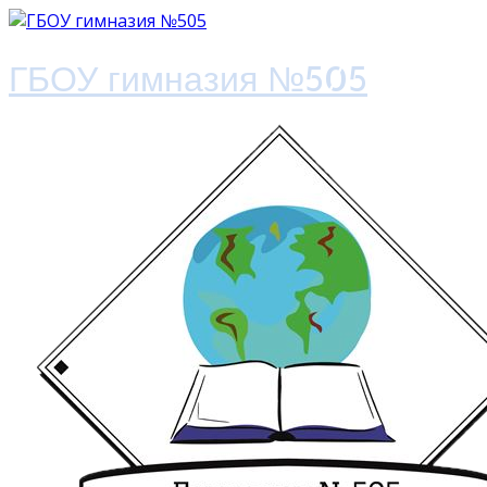
ГБОУ гимназия №505