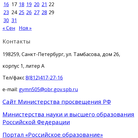
16
17
18
19
20
21
22
23
24
25
26
27
28
29
30
31
« Сен
Ноя »
Контакты
198259, Санкт-Петербург, ул. Тамбасова, дом 26,
корпус 1, литер А
Тел/факс
8(812)417-27-16
e-mail:
gymn505@obr.gov.spb.ru
Сайт Министерства просвещения РФ
Министерства науки и высшего образования
Российской Федерации
Портал «Российское образование»