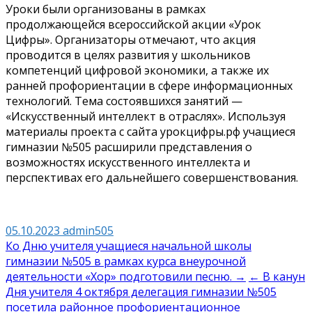
Уроки были организованы в рамках
продолжающейся всероссийской акции «Урок
Цифры». Организаторы отмечают, что акция
проводится в целях развития у школьников
компетенций цифровой экономики, а также их
ранней профориентации в сфере информационных
технологий. Тема состоявшихся занятий —
«Искусственный интеллект в отраслях». Используя
материалы проекта с сайта урокцифры.рф учащиеся
гимназии №505 расширили представления о
возможностях искусственного интеллекта и
перспективах его дальнейшего совершенствования.
05.10.2023
admin505
Навигация
Ко Дню учителя учащиеся начальной школы
гимназии №505 в рамках курса внеурочной
по
деятельности «Хор» подготовили песню. →
← В канун
записям
Дня учителя 4 октября делегация гимназии №505
посетила районное профориентационное