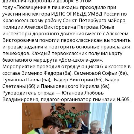
движения «Дорожный дозор». В этом
году «Посвящение в пешеходы» проходило при
участии инспектора ИДПС ОГИБДД УМВД России по
Красносельскому району Санкт-Петербурга майора
полиции Алексея Викторовича Петрова. Юные
инспекторы дорожного движения вместе с Алексеем
Викторовичем помогли первоклассникам выполнить
игровые задания и повторить основные правила для
пешеходов. Каждый первоклассник получил карту
безопасного маршрута «Дом-школа-дом».
Мероприятие проводил отряд учащиеся 6-х классов в
составе Зименко Федора (6а), Семеновой Софьи (6а),
Гулинова Павла (6а), Бадер Виктории (6б), Бадер
Светланы (6б) и Паньковецкого Кирилла (6в).
Руководитель отряда — Юганова Любовь
Владимировна, педагог-организатор гимназии №505.