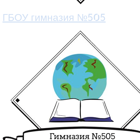
ГБОУ гимназия №505