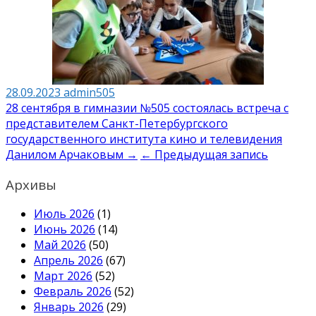
28.09.2023
admin505
Навигация
28 сентября в гимназии №505 состоялась встреча с
представителем Санкт-Петербургского
по
государственного института кино и телевидения
записям
Данилом Арчаковым →
← Предыдущая запись
Архивы
Июль 2026
(1)
Июнь 2026
(14)
Май 2026
(50)
Апрель 2026
(67)
Март 2026
(52)
Февраль 2026
(52)
Январь 2026
(29)