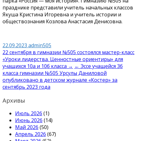
парка «Россия — моя история». Гимназию №505 на
празднике представили учитель начальных классов
Якуша Кристина Игоревна и учитель истории и
обществознания Козлова Анастасия Денисовна.
22.09.2023
admin505
Навигация
22 сентября в гимназии №505 состоялся мастер-класс
«Уроки лидерства. Ценностные ориентиры» для
по
учащихся 10а и 10б класса →
← Эссе учащейся 3б
записям
класса гимназии №505 Урсулы Даниловой
опубликовано в детском журнале «Костер» за
сентябрь 2023 года
Архивы
Июль 2026
(1)
Июнь 2026
(14)
Май 2026
(50)
Апрель 2026
(67)