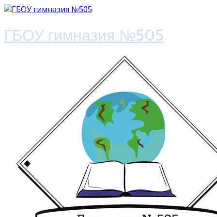
ГБОУ гимназия №505