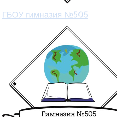
ГБОУ гимназия №505