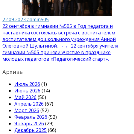
22.09.2023
admin505
Навигация
22 сентября в гимназии №505 в Год педагога и
наставника состоялась встреча с воспитателем
по
воспитателем дошкольного учреждения Анной
записям
Олеговной Шульгиной. →
← 22 сентября учителя
гимназии №505 приняли участие в празднике
молодых педагогов «Педагогический старт».
Архивы
Июль 2026
(1)
Июнь 2026
(14)
Май 2026
(50)
Апрель 2026
(67)
Март 2026
(52)
Февраль 2026
(52)
Январь 2026
(29)
Декабрь 2025
(66)