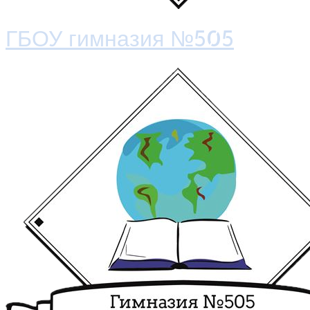
ГБОУ гимназия №505