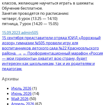
классов, желающие научиться играть в шахматы.
Обучение бесплатное.
Занятия проводятся по расписанию:
четверг, 6 урок (13.25 — 14.10)
пятница, 7 урок (14.20 — 15.05)
15.09.2023
admin505
Навигация
15 сентября представители отряда ЮИД «Дорожный
дозор» гимназии №505 провели игру для
по
воспитанников детского сада №22 Красносельского
записям
района. →
← Профориентационный марафон «Россия
— мои горизонты» охватит всю страну, будет
интересен как школьникам, так и их родителям и
педагогам.
Архивы
Июль 2026
(1)
Июнь 2026
(14)
Май 2026
(50)
Апрель 2026
(67)