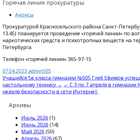
Горячая линия прокуратуры
Анонсы
Прокуратурой Красносельского района Санкт-Петербурга 
13.45) планируется проведение «горячей линии» по в
наркотических средств и психотропных веществ на те
Петербурга.
Телефон «горячей линии» 365-97-15
07.04.2023
admin505
Навигация
Учащийся 5в класса гимназии №505 Глеб Ефимов успеш
настольному теннису →
← С 3 по 7 апреля в гимнази
по
неделе безопасности в сети Интернет.
записям
Архивы
Июль 2026
(1)
Июнь 2026
(14)
Май 2026
(50)
Апрель 2026
(67)