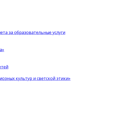
чета за образовательные услуги
а»
етей
иозных культур и светской этики»