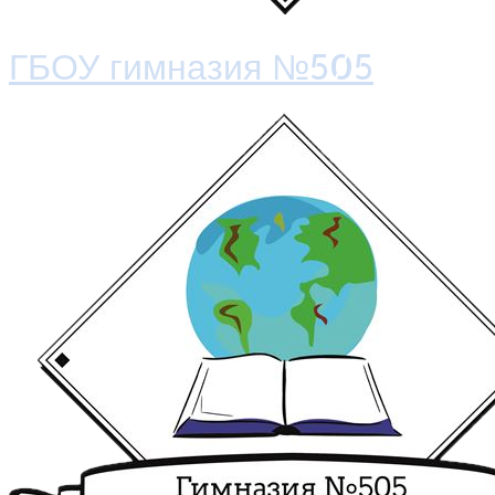
ГБОУ гимназия №505