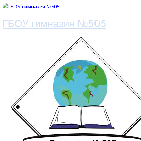
ГБОУ гимназия №505