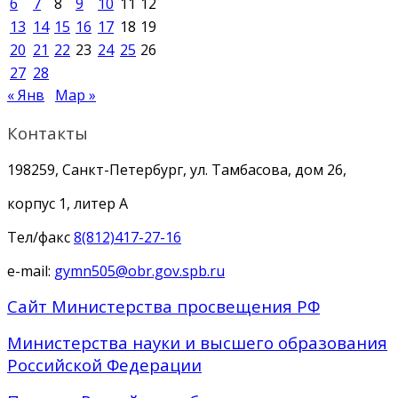
6
7
8
9
10
11
12
13
14
15
16
17
18
19
20
21
22
23
24
25
26
27
28
« Янв
Мар »
Контакты
198259, Санкт-Петербург, ул. Тамбасова, дом 26,
корпус 1, литер А
Тел/факс
8(812)417-27-16
e-mail:
gymn505@obr.gov.spb.ru
Сайт Министерства просвещения РФ
Министерства науки и высшего образования
Российской Федерации