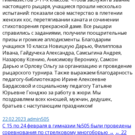
настоящего рыцаря, учащиеся прошли несколько
испытаний: показали своё мастерство в плетении
женских кос, перетягивании каната и сочинении
стихотворения прекрасной даме. Все рыцари
справились с заданиями, получили поощрительные
призы и громкие аплодисменты. Благодарим
учащихся 10 класса Новицкую Дарью, Филиппова
Ивана, Гайдучека Александра, Самсыгина Андрея,
Назарову Ксению, Анисимову Веронику, Самсон
Дарью и Орлову Ольгу за организацию и проведение
рыцарского турнира. Также выражаем благодарность
педагогу-библиотекарю Ирине Алексеевне
Бардасовой и социальному педагогу Татьяне
Юрьевне Гюнджю за работу в жюри. Мы
поздравляем всех юношей, мужчин, дедушек,
братьев с наступающим праздником!
22.02.2023
admin505
Навигация
С 15 по 24 февраля в гимназии №505 были проведены
соревнования по стрелковому многоборью →
← 22