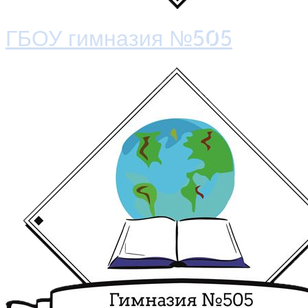
ГБОУ гимназия №505