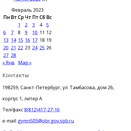
Февраль 2023
Пн
Вт
Ср
Чт
Пт
Сб
Вс
1
2
3
4
5
6
7
8
9
10
11
12
13
14
15
16
17
18
19
20
21
22
23
24
25
26
27
28
« Янв
Мар »
Контакты
198259, Санкт-Петербург, ул. Тамбасова, дом 26,
корпус 1, литер А
Тел/факс
8(812)417-27-16
e-mail:
gymn505@obr.gov.spb.ru