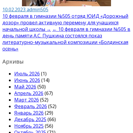
10.02.2023
admin505
Навигация
10 февраля в гимназии №505 отряд ЮИД «Дорожный
дозор» провел активную перемену для учащихся
по
начальной школы →
← 10 февраля в гимназии №505 в
записям
день памяти А.С. Пушкина состоялся показ
литературно-музыкальной композиции «Болдинская
осень»
Архивы
Июль 2026
(1)
Июнь 2026
(14)
Май 2026
(50)
Апрель 2026
(67)
Март 2026
(52)
Февраль 2026
(52)
Январь 2026
(29)
Декабрь 2025
(66)
Ноябрь 2025
(56)
Октябрь 2025
(71)