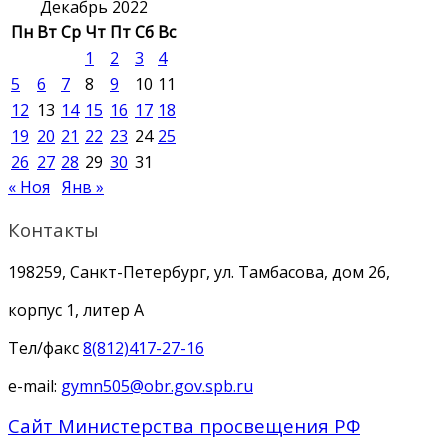
Декабрь 2022
Пн
Вт
Ср
Чт
Пт
Сб
Вс
1
2
3
4
5
6
7
8
9
10
11
12
13
14
15
16
17
18
19
20
21
22
23
24
25
26
27
28
29
30
31
« Ноя
Янв »
Контакты
198259, Санкт-Петербург, ул. Тамбасова, дом 26,
корпус 1, литер А
Тел/факс
8(812)417-27-16
e-mail:
gymn505@obr.gov.spb.ru
Сайт Министерства просвещения РФ