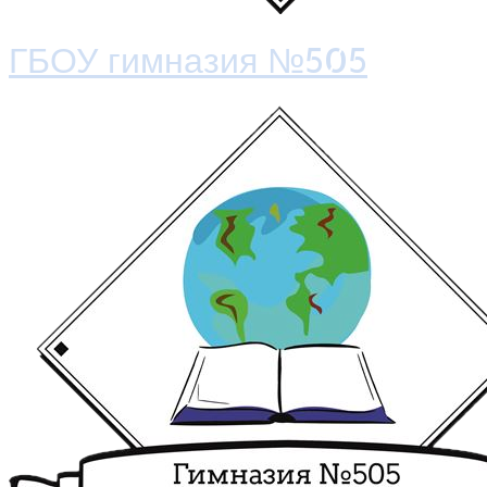
ГБОУ гимназия №505