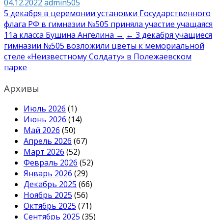
04.12.2022
admin505
Навигация
5 декабря в церемонии установки Государственного
флага РФ в гимназии №505 приняла участие учащаяся
по
11а класса Бушина Ангелина →
← 3 декабря учащиеся
записям
гимназии №505 возложили цветы к мемориальной
стеле «Неизвестному Солдату» в Полежаевском
парке
Архивы
Июль 2026
(1)
Июнь 2026
(14)
Май 2026
(50)
Апрель 2026
(67)
Март 2026
(52)
Февраль 2026
(52)
Январь 2026
(29)
Декабрь 2025
(66)
Ноябрь 2025
(56)
Октябрь 2025
(71)
Сентябрь 2025
(35)