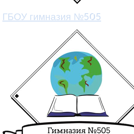
ГБОУ гимназия №505