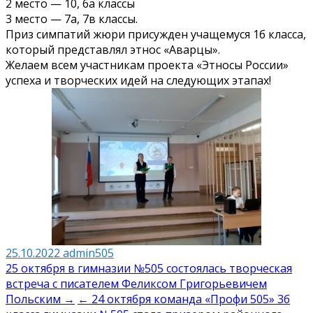
2 место — 10, 6а классы
3 место — 7а, 7в классы.
Приз симпатий жюри присужден учащемуся 1б класса,
который представлял этнос «Аварцы».
Желаем всем участникам проекта «Этносы России»
успеха и творческих идей на следующих этапах!
25.10.2022
admin505
Навигация
25 октября в гимназии №505 состоялась творческая
встреча с писателем Феликсом Григорьевичем
по
Польским →
← 24 октября команда «Профи 505» 3б