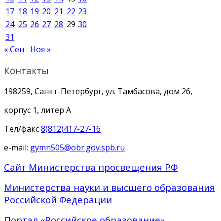
17
18
19
20
21
22
23
24
25
26
27
28
29
30
31
« Сен
Ноя »
Контакты
198259, Санкт-Петербург, ул. Тамбасова, дом 26,
корпус 1, литер А
Тел/факс
8(812)417-27-16
e-mail:
gymn505@obr.gov.spb.ru
Сайт Министерства просвещения РФ
Министерства науки и высшего образования
Российской Федерации
Портал «Российское образование»