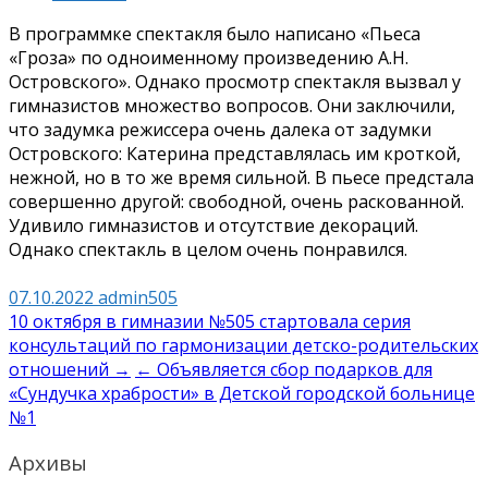
В программке спектакля было написано «Пьеса
«Гроза» по одноименному произведению А.Н.
Островского». Однако просмотр спектакля вызвал у
гимназистов множество вопросов. Они заключили,
что задумка режиссера очень далека от задумки
Островского: Катерина представлялась им кроткой,
нежной, но в то же время сильной. В пьесе предстала
совершенно другой: свободной, очень раскованной.
Удивило гимназистов и отсутствие декораций.
Однако спектакль в целом очень понравился.
07.10.2022
admin505
Навигация
10 октября в гимназии №505 стартовала серия
консультаций по гармонизации детско-родительских
по
отношений →
← Объявляется сбор подарков для
записям
«Сундучка храбрости» в Детской городской больнице
№1
Архивы