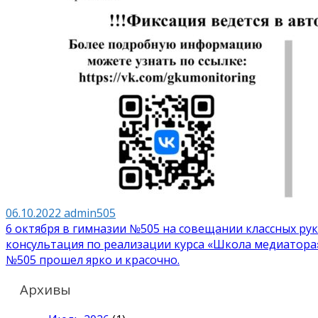
06.10.2022
admin505
Навигация
6 октября в гимназии №505 на совещании классных ру
консультация по реализации курса «Школа медиатора»
по
№505 прошел ярко и красочно.
записям
Архивы