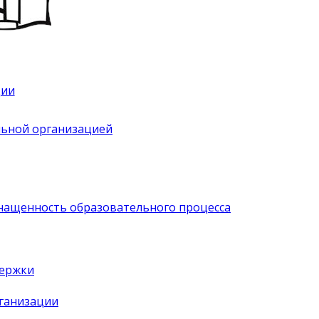
ции
льной организацией
нащенность образовательного процесса
держки
рганизации