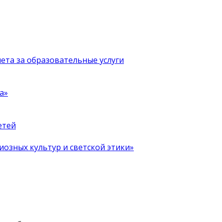
чета за образовательные услуги
а»
етей
иозных культур и светской этики»