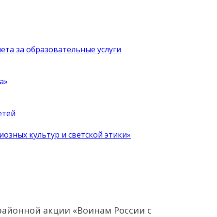
чета за образовательные услуги
а»
етей
иозных культур и светской этики»
районной акции «Воинам России с