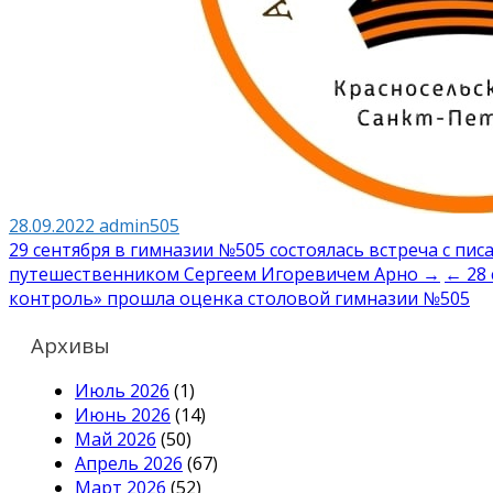
28.09.2022
admin505
Навигация
29 сентября в гимназии №505 состоялась встреча с пи
путешественником Сергеем Игоревичем Арно →
← 28 
по
контроль» прошла оценка столовой гимназии №505
записям
Архивы
Июль 2026
(1)
Июнь 2026
(14)
Май 2026
(50)
Апрель 2026
(67)
Март 2026
(52)