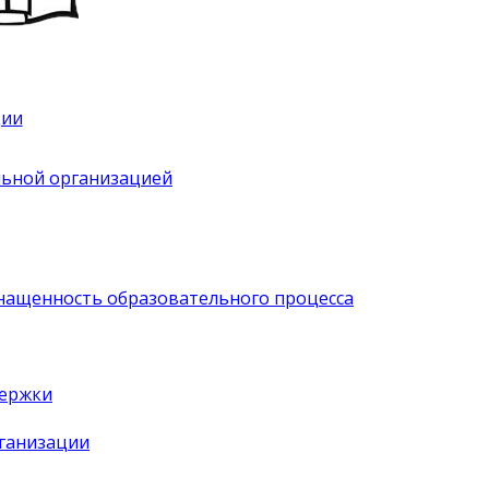
ции
льной организацией
нащенность образовательного процесса
держки
рганизации