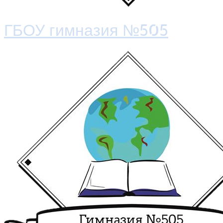
ГБОУ гимназия №505