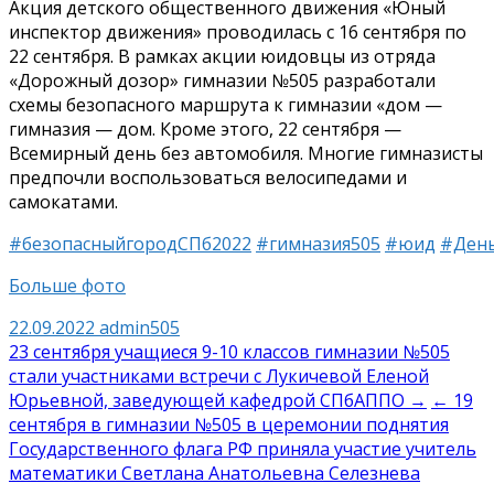
Акция детского общественного движения «Юный
инспектор движения» проводилась с 16 сентября по
22 сентября. В рамках акции юидовцы из отряда
«Дорожный дозор» гимназии №505 разработали
схемы безопасного маршрута к гимназии «дом —
гимназия — дом. Кроме этого, 22 сентября —
Всемирный день без автомобиля. Многие гимназисты
предпочли воспользоваться велосипедами и
самокатами.
#безопасныйгородСПб2022
#гимназия505
#юид
#Ден
Больше фото
22.09.2022
admin505
Навигация
23 сентября учащиеся 9-10 классов гимназии №505
стали участниками встречи с Лукичевой Еленой
по
Юрьевной, заведующей кафедрой СПбАППО →
← 19
записям
сентября в гимназии №505 в церемонии поднятия
Государственного флага РФ приняла участие учитель
математики Светлана Анатольевна Селезнева