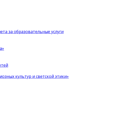
чета за образовательные услуги
а»
етей
иозных культур и светской этики»