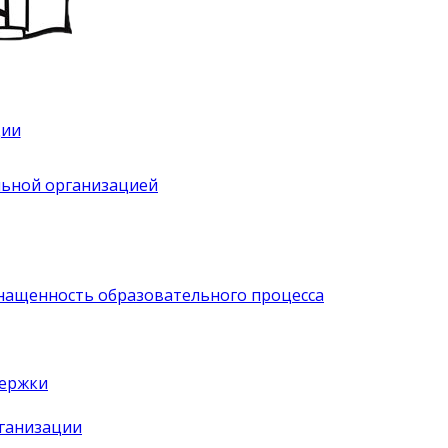
ции
льной организацией
нащенность образовательного процесса
держки
рганизации