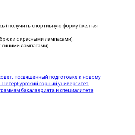
ассы) получить спортивную форму (желтая
е брюки с красными лампасами).
 с синими лампасами)
 совет, посвященный подготовке к новому
-Петербургский горный университет
граммам бакалавриата и специалитета