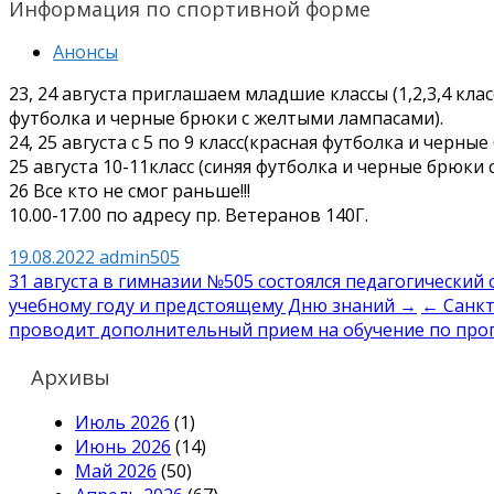
Информация по спортивной форме
Анонсы
23, 24 августа приглашаем младшие классы (1,2,3,4 кл
футболка и черные брюки с желтыми лампасами).
24, 25 августа с 5 по 9 класс(красная футболка и черны
25 августа 10-11класс (синяя футболка и черные брюки
26 Все кто не смог раньше!!!
10.00-17.00 по адресу пр. Ветеранов 140Г.
19.08.2022
admin505
Навигация
31 августа в гимназии №505 состоялся педагогический
учебному году и предстоящему Дню знаний →
← Санкт
по
проводит дополнительный прием на обучение по про
записям
Архивы
Июль 2026
(1)
Июнь 2026
(14)
Май 2026
(50)