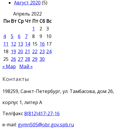
Август 2020
(5)
Апрель 2022
Пн
Вт
Ср
Чт
Пт
Сб
Вс
1
2
3
4
5
6
7
8
9
10
11
12
13
14
15
16
17
18
19
20
21
22
23
24
25
26
27
28
29
30
« Мар
Май »
Контакты
198259, Санкт-Петербург, ул. Тамбасова, дом 26,
корпус 1, литер А
Тел/факс
8(812)417-27-16
e-mail:
gymn505@obr.gov.spb.ru