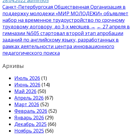
28.04.2022
admin505
Навигация
Санкт-Петербургская Общественная Организация в
поддержку молодежи «МИР МОЛОДЕЖИ» объявляет
по
набор на временное трудоустройство по срочному
записям
трудовому договору до 3-х месяцев →
← 27 апреля в
гимназии №505 стартовал второй этап апробации
заданий по английскому языку, разработанных в
рамках деятельности центра инновационного
педагогического поиска
Архивы
Июль 2026
(1)
Июнь 2026
(14)
Май 2026
(50)
Апрель 2026
(67)
Март 2026
(52)
Февраль 2026
(52)
Январь 2026
(29)
Декабрь 2025
(66)
Ноябрь 2025
(56)