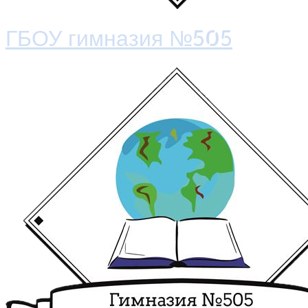
ГБОУ гимназия №505