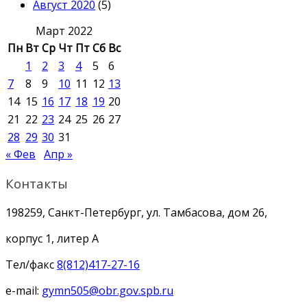
Август 2020
(5)
Март 2022
Пн
Вт
Ср
Чт
Пт
Сб
Вс
1
2
3
4
5
6
7
8
9
10
11
12
13
14
15
16
17
18
19
20
21
22
23
24
25
26
27
28
29
30
31
« Фев
Апр »
Контакты
198259, Санкт-Петербург, ул. Тамбасова, дом 26,
корпус 1, литер А
Тел/факс
8(812)417-27-16
e-mail:
gymn505@obr.gov.spb.ru