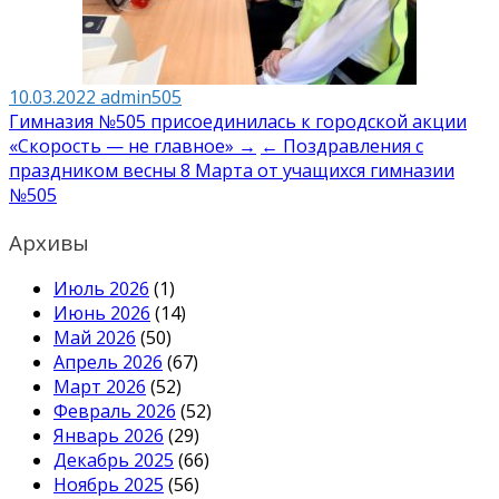
10.03.2022
admin505
Навигация
Гимназия №505 присоединилась к городской акции
«Скорость — не главное» →
← Поздравления с
по
праздником весны 8 Марта от учащихся гимназии
записям
№505
Архивы
Июль 2026
(1)
Июнь 2026
(14)
Май 2026
(50)
Апрель 2026
(67)
Март 2026
(52)
Февраль 2026
(52)
Январь 2026
(29)
Декабрь 2025
(66)
Ноябрь 2025
(56)