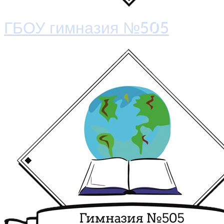
ГБОУ гимназия №505