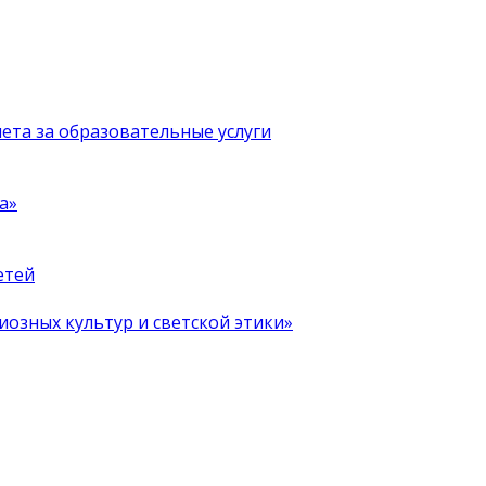
чета за образовательные услуги
а»
етей
иозных культур и светской этики»