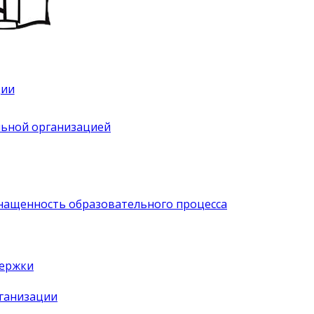
ции
льной организацией
нащенность образовательного процесса
держки
рганизации