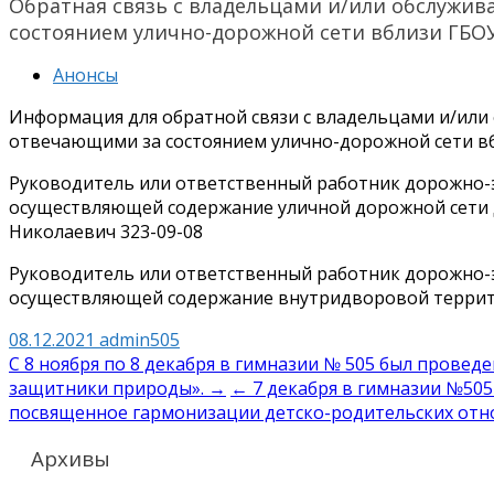
Обратная связь с владельцами и/или обслуж
состоянием улично-дорожной сети вблизи ГБО
Анонсы
Информация для обратной связи с владельцами и/ил
отвечающими за состоянием улично-дорожной сети в
Руководитель или ответственный работник дорожно-
осуществляющей содержание уличной дорожной сети
Николаевич 323-09-08
Руководитель или ответственный работник дорожно-
осуществляющей содержание внутридворовой террит
08.12.2021
admin505
Навигация
С 8 ноября по 8 декабря в гимназии № 505 был прове
защитники природы». →
← 7 декабря в гимназии №505
по
посвященное гармонизации детско-родительских от
записям
Архивы