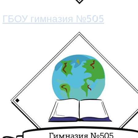
ГБОУ гимназия №505