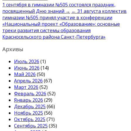
Навигация
1 сентября в гимназии №505 состоялся праздник,
посвященный Дню знаний →
← 31 августа коллектив
по
гимназии №505 принял участие в конференции
записям
«Национальный проект «Образование»: основные
треки развития системы образования
Красносельского района Санкт-Петербурга»
Архивы
Июль 2026
(1)
Июнь 2026
(14)
Май 2026
(50)
Апрель 2026
(67)
Март 2026
(52)
Февраль 2026
(52)
Январь 2026
(29)
Декабрь 2025
(66)
Ноябрь 2025
(56)
Октябрь 2025
(71)
Сентябрь 2025
(35)