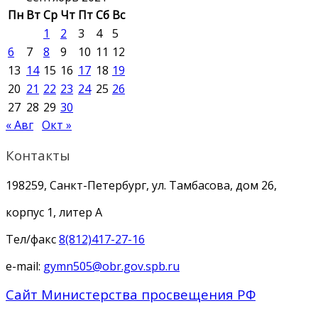
Пн
Вт
Ср
Чт
Пт
Сб
Вс
1
2
3
4
5
6
7
8
9
10
11
12
13
14
15
16
17
18
19
20
21
22
23
24
25
26
27
28
29
30
« Авг
Окт »
Контакты
198259, Санкт-Петербург, ул. Тамбасова, дом 26,
корпус 1, литер А
Тел/факс
8(812)417-27-16
e-mail:
gymn505@obr.gov.spb.ru
Сайт Министерства просвещения РФ