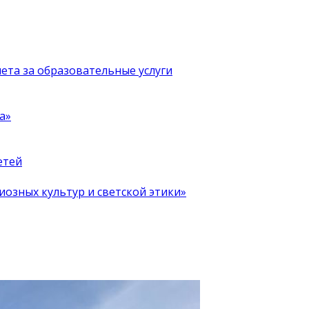
чета за образовательные услуги
а»
етей
иозных культур и светской этики»