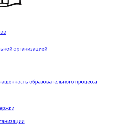
ции
льной организацией
нащенность образовательного процесса
держки
рганизации