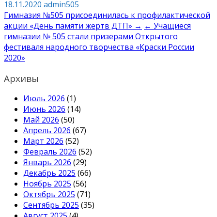
18.11.2020
admin505
Навигация
Гимназия №505 присоединилась к профилактической
акции «День памяти жертв ДТП» →
← Учащиеся
по
гимназии № 505 стали призерами Открытого
записям
фестиваля народного творчества «Краски России
2020»
Архивы
Июль 2026
(1)
Июнь 2026
(14)
Май 2026
(50)
Апрель 2026
(67)
Март 2026
(52)
Февраль 2026
(52)
Январь 2026
(29)
Декабрь 2025
(66)
Ноябрь 2025
(56)
Октябрь 2025
(71)
Сентябрь 2025
(35)
Август 2025
(4)