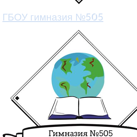
ГБОУ гимназия №505