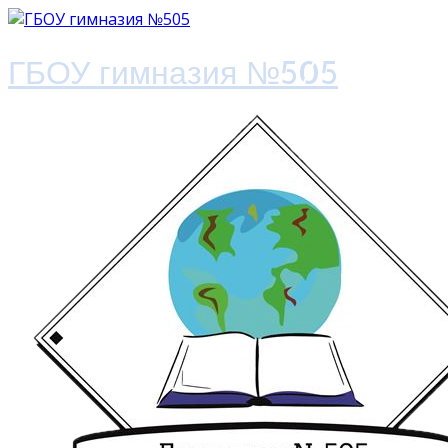
ГБОУ гимназия №505