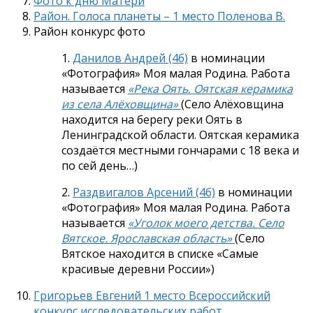
Фото к дню Матери
Район. Голоса планеты – 1 место Поленова В.
Район конкурс фото
1.
Данилов Андрей (4б)
в номинации
«Фотография» Моя малая Родина. Работа
называется
«Река Оять. Оятская керамика
из села Алёховщина»
(Село Алёховщина
находится на берегу реки Оять в
Ленинградской области. Оятская керамика
создаётся местными гончарами с 18 века и
по сей день…)
2.
Раздвигалов Арсений (4б)
в номинации
«Фотография» Моя малая Родина. Работа
называется
«Уголок моего детства. Село
Вятское. Ярославская область»
(Село
Вятское находится в списке «Самые
красивые деревни России»)
Григорьев Евгений 1 место Всероссийский
конкурс исследовательских работ.