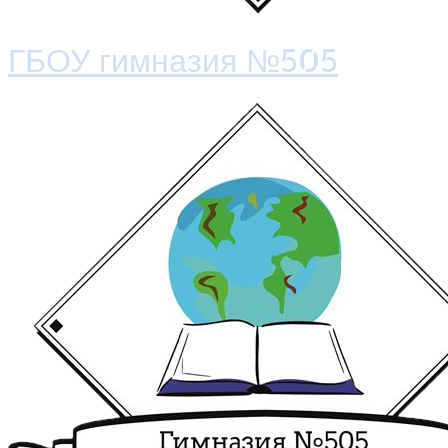
ГБОУ гимназия №505